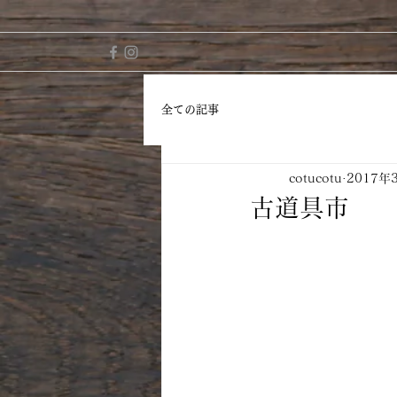
全ての記事
cotucotu
2017年
古道具市