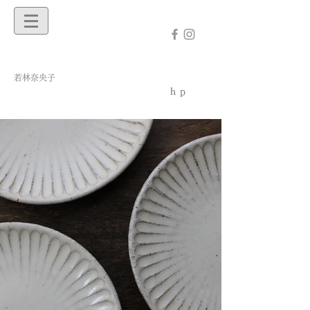
若林奈央子
ｈｐ