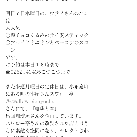
明日７日水曜日の、ウラノさんのパン
は
大人気
○栗チョコくるみのライ麦スティック
○フライドオニオンとベーコンのスコ
ーン
です。
ご予約は本日１６時まで
☎︎0262143435こつこつまで
また来週月曜日の定休日は、小布施町
にある町の本屋さんスワロー亭　
@swallowteienyusha
さんにて、「珈琲と本」
出張珈琲屋さんを企画しています。
スワロー亭さんの改装された店内はさ
らに素敵な空間になり、セレクトされ