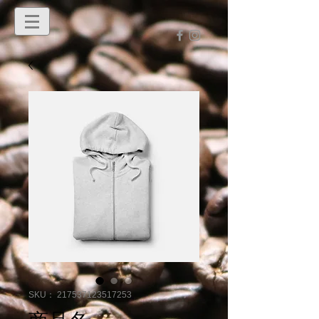
SKU： 217537123517253