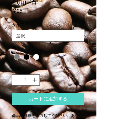
商品名
価
￥25
格
サイズ
*
色
*
数量
*
カートに追加する
商品の詳細を入力してください。あなた
の商品の特徴やおすすめのポイントをわ
かりやすく説明しましょう。