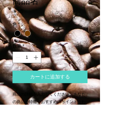
商品名
価
￥85
格
色
*
数量
*
カートに追加する
商品の詳細を入力してください。あなた
の商品の特徴やおすすめのポイントをわ
かりやすく説明しましょう。
商品情報